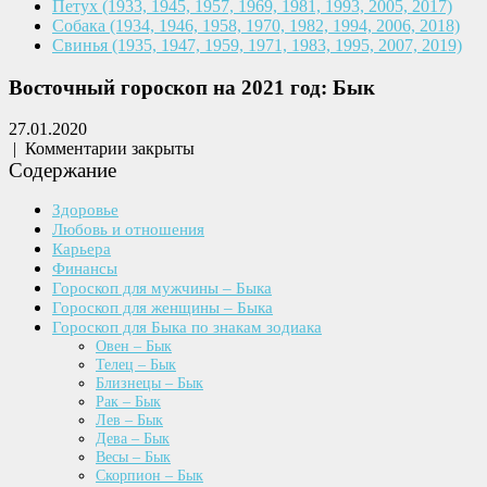
Петух
(1933, 1945, 1957, 1969,
1981, 1993, 2005, 2017)
Собака
(1934, 1946, 1958, 1970,
1982, 1994, 2006, 2018)
Свинья
(1935, 1947, 1959, 1971,
1983, 1995, 2007, 2019)
Восточный гороскоп на 2021 год: Бык
27.01.2020
|
Комментарии закрыты
Содержание
Здоровье
Любовь и отношения
Карьера
Финансы
Гороскоп для мужчины – Быка
Гороскоп для женщины – Быка
Гороскоп для Быка по знакам зодиака
Овен – Бык
Телец – Бык
Близнецы – Бык
Рак – Бык
Лев – Бык
Дева – Бык
Весы – Бык
Скорпион – Бык