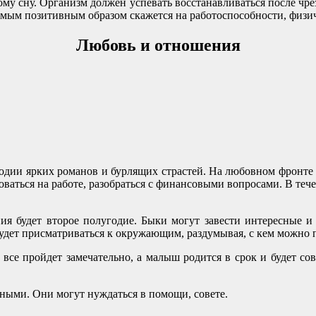
му сну. Организм должен успевать восстанавливаться после чре
самым позитивным образом скажется на работоспособности, физи
Любовь и отношения
дии ярких романов и бурлящих страстей. На любовном фронте в
роваться на работе, разобраться с финансовыми вопросами. В теч
ия будет второе полугодие. Быки могут завести интересные и 
удет присматриваться к окружающим, раздумывая, с кем можно 
все пройдет замечательно, а малыш родится в срок и будет со
дными. Они могут нуждаться в помощи, совете.