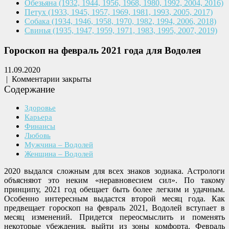
Обезьяна
(1932, 1944, 1956, 1968,
1980, 1992, 2004, 2016)
Петух
(1933, 1945, 1957, 1969,
1981, 1993, 2005, 2017)
Собака
(1934, 1946, 1958, 1970,
1982, 1994, 2006, 2018)
Свинья
(1935, 1947, 1959, 1971,
1983, 1995, 2007, 2019)
Гороскоп на февраль 2021 года для Водолея
11.09.2020
|
Комментарии закрыты
Содержание
Здоровье
Карьера
Финансы
Любовь
Мужчина – Водолей
Женщина – Водолей
2020 выдался сложным для всех знаков зодиака. Астрологи
объясняют это неким «неравновесием сил». По такому
принципу, 2021 год обещает быть более легким и удачным.
Особенно интересным выдастся второй месяц года. Как
предвещает гороскоп на февраль 2021, Водолей вступает в
месяц изменений. Придется переосмыслить и поменять
некоторые убеждения, выйти из зоны комфорта. Февраль