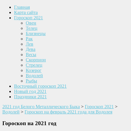
Главная
Карта сайта
Гороскоп 2021
Овен
Телец
Близнецы
Рак
Лев
Дева
Весы
Скорпион
Стрелец
Козерог
Водолей
Рыбы
Восточный гороскоп 2021
Новый год 2021
Праздники 2021
2021 год Белого Металлического Быка
>
Гороскоп 2021
>
Водолей
>
Гороскоп на февраль 2021 года для Водолея
Гороскоп на 2021 год