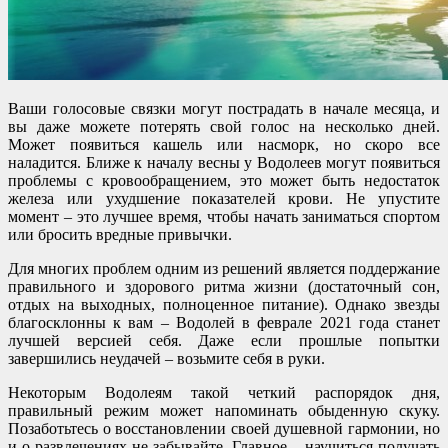
Ваши голосовые связки могут пострадать в начале месяца, и
вы даже можете потерять свой голос на несколько дней.
Может появиться кашель или насморк, но скоро все
наладится. Ближе к началу весны у Водолеев могут появиться
проблемы с кровообращением, это может быть недостаток
железа или ухудшение показателей крови. Не упустите
момент – это лучшее время, чтобы начать заниматься спортом
или бросить вредные привычки.
Для многих проблем одним из решений является поддержание
правильного и здорового ритма жизни (достаточный сон,
отдых на выходных, полноценное питание). Однако звезды
благосклонны к вам – Водолей в феврале 2021 года станет
лучшей версией себя. Даже если прошлые попытки
завершились неудачей – возьмите себя в руки.
Некоторым Водолеям такой четкий распорядок дня,
правильный режим может напоминать обыденную скуку.
Позаботьтесь о восстановлении своей душевной гармонии, но
и о развлечениях не забывайте. Главное – научиться получать