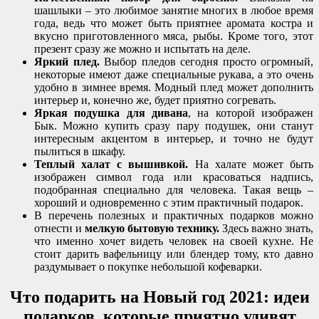
шашлыки – это любимое занятие многих в любое время
года, ведь что может быть приятнее аромата костра и
вкусно приготовленного мяса, рыбы. Кроме того, этот
презент сразу же можно и испытать на деле.
Яркий плед.
Выбор пледов сегодня просто огромный,
некоторые имеют даже специальные рукава, а это очень
удобно в зимнее время. Модный плед может дополнить
интерьер и, конечно же, будет приятно согревать.
Яркая подушка для дивана
, на которой изображен
Бык. Можно купить сразу пару подушек, они станут
интересным акцентом в интерьер, и точно не будут
пылиться в шкафу.
Теплый халат с вышивкой.
На халате может быть
изображен символ года или красоваться надпись,
подобранная специально для человека. Такая вещь –
хороший и одновременно с этим практичный подарок.
В перечень полезных и практичных подарков можно
отнести и
мелкую бытовую технику.
Здесь важно знать,
что именно хочет видеть человек на своей кухне. Не
стоит дарить вафельницу или блендер тому, кто давно
раздумывает о покупке небольшой кофеварки.
Что подарить на Новый год 2021: идеи
подарков, которые приятно удивят