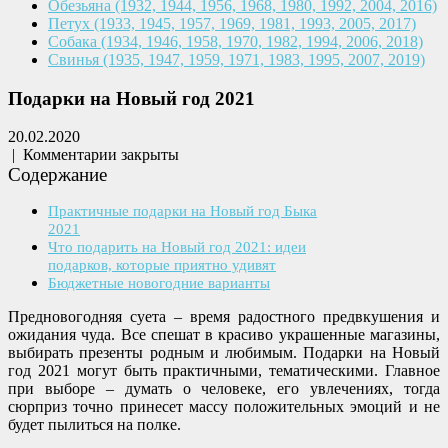
Обезьяна
(1932, 1944, 1956, 1968,
1980, 1992, 2004, 2016)
Петух
(1933, 1945, 1957, 1969,
1981, 1993, 2005, 2017)
Собака
(1934, 1946, 1958, 1970,
1982, 1994, 2006, 2018)
Свинья
(1935, 1947, 1959, 1971,
1983, 1995, 2007, 2019)
Подарки на Новый год 2021
20.02.2020
|
Комментарии закрыты
Содержание
Практичные подарки на Новый год Быка
2021
Что подарить на Новый год 2021: идеи
подарков, которые приятно удивят
Бюджетные новогодние варианты
Предновогодняя суета – время радостного предвкушения и
ожидания чуда. Все спешат в красиво украшенные магазины,
выбирать презенты родным и любимым. Подарки на Новый
год 2021 могут быть практичными, тематическими. Главное
при выборе – думать о человеке, его увлечениях, тогда
сюрприз точно принесет массу положительных эмоций и не
будет пылиться на полке.