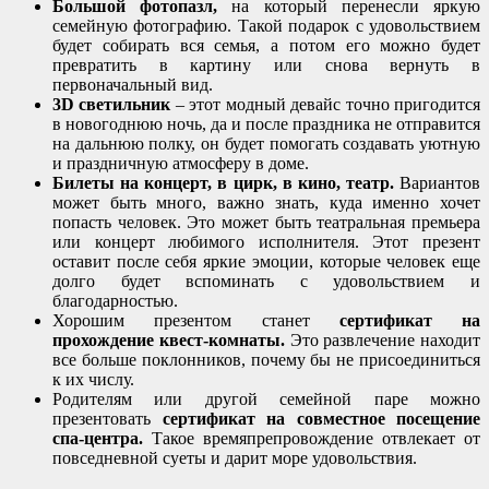
Большой фотопазл,
на который перенесли яркую
семейную фотографию. Такой подарок с удовольствием
будет собирать вся семья, а потом его можно будет
превратить в картину или снова вернуть в
первоначальный вид.
3D светильник
– этот модный девайс точно пригодится
в новогоднюю ночь, да и после праздника не отправится
на дальнюю полку, он будет помогать создавать уютную
и праздничную атмосферу в доме.
Билеты на концерт, в цирк, в кино, театр.
Вариантов
может быть много, важно знать, куда именно хочет
попасть человек. Это может быть театральная премьера
или концерт любимого исполнителя. Этот презент
оставит после себя яркие эмоции, которые человек еще
долго будет вспоминать с удовольствием и
благодарностью.
Хорошим презентом станет
сертификат на
прохождение квест-комнаты.
Это развлечение находит
все больше поклонников, почему бы не присоединиться
к их числу.
Родителям или другой семейной паре можно
презентовать
сертификат на совместное посещение
спа-центра.
Такое времяпрепровождение отвлекает от
повседневной суеты и дарит море удовольствия.